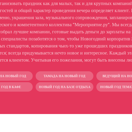
ганизовать праздник как для малых, так и для крупных компани
остей и общий характер проведения вечера определяет клиент. В
 меню, украшения зала, музыкального сопровождения, запланиро
еского и компетентного коллектива "Мероприятие.ру". Мы всег
обрал лучшие компании, готовые выдать деньги до зарплаты на к
специалисты позаботятся о том, чтобы Новогодний корпоратив
ных стандартов, копирования чьих-то уже прошедших праздников
тся; всегда придумывается нечто новое и интересное. Каждый эт
ается клиентом. Учитывая его пожелания, могут быть внесены л
НА НОВЫЙ ГОД
ТАМАДА НА НОВЫЙ ГОД
ВЕДУЩИЙ НА Н
ГОД В КАФЕ
НОВЫЙ ГОД НА БАЗЕ ОТДЫХА
НОВЫЙ ГОД ТЕМ