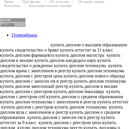
Цены
Портфолио
Об агенстве
Оставить заявку
Контакты
Благодарственные письма
Геомембрана
купить диплом о высшем образовании
купить свидетельство о браке купить аттестат за 11 класс
купить диплом фармацевта купить диплом магистра
купить
диплом в москве купить диплом кандидата наук
купить
свидетельство о рождении купить диплом техникума
купить
диплом врача с занесением в реестр купить диплом техникума
купить диплом с реестром цена купить диплом нового образца
купить диплом с занесен ем в реестр купить диплом техникума
купить диплом занесенный реестр купить диплом в москве
купить диплом с реестром купить диплом бакалавра
купить
диплом с реестром спб купить диплом о среднем образовании
купить диплом техникума с занесением в реестр купить аттестат
купить диплом с реестром купить диплом техникума
купить
диплом вуза с занесением в реестр купить диплом о среднем
образовании
купить диплом с занесен ем в реестр купить
аттестат за 9 класс
купить диплом с реестром цена купить
диплом
куплю диплом техникума реестр купить дипломы о