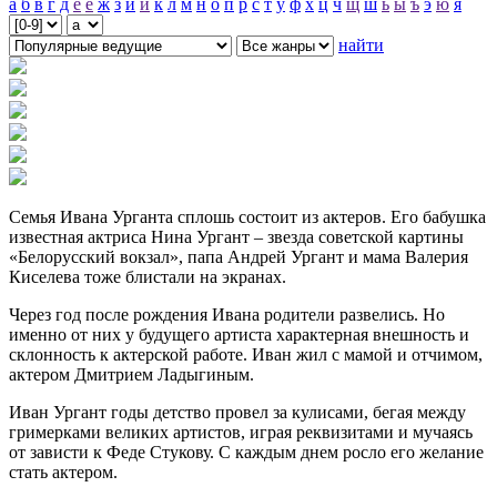
а
б
в
г
д
е
ё
ж
з
и
й
к
л
м
н
о
п
р
с
т
у
ф
х
ц
ч
щ
ш
ь
ы
ъ
э
ю
я
найти
Семья Ивана Урганта сплошь состоит из актеров. Его бабушка
известная актриса Нина Ургант – звезда советской картины
«Белорусский вокзал», папа Андрей Ургант и мама Валерия
Киселева тоже блистали на экранах.
Через год после рождения Ивана родители развелись. Но
именно от них у будущего артиста характерная внешность и
склонность к актерской работе. Иван жил с мамой и отчимом,
актером Дмитрием Ладыгиным.
Иван Ургант годы детство провел за кулисами, бегая между
гримерками великих артистов, играя реквизитами и мучаясь
от зависти к Феде Стукову. С каждым днем росло его желание
стать актером.