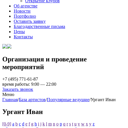
Открытие клубов
Об агенстве
Новости
Портфолио
Оставить заявку
Благодарственные письма
Цены
Контакты
Организация и проведение
мероприятий
+7 (495)
771-61-87
время работы: 9:00 — 22:00
Заказать звонок
Меню
Главная
/
База артистов
/
Популярные ведущие
/
Ургант Иван
Ургант Иван
[0-9]
a
b
c
d
e
f
g
h
i
j
k
l
m
n
o
p
q
r
s
t
u
v
w
x
y
z