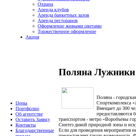
Охрана
Аренда клубов
Аренда банкетных залов
Аренда ресторанов
Оформление живыми цветами
Торжественное оформление
Акция
Поляна Лужники
Поляна - городск
Спорткомплекса «
Цены
Вмещает до 300 че
Портфолио
предоставляются 
Об агентстве
транспортом - метро «Воробъевы го
Оставить Заявку
Синтез дикой природной зоны и иск
Контакты
Если для проведения мероприятия н
Благодарственные
предоставляет такую возможность. 
письма