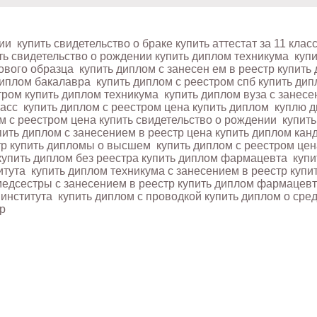
нии
купить свидетельство о браке купить аттестат за 11 клас
ть свидетельство о рождении купить диплом техникума
купи
нового образца
купить диплом с занесен ем в реестр купить
диплом бакалавра
купить диплом с реестром спб купить ди
тром купить диплом техникума
купить диплом вуза с занес
ласс
купить диплом с реестром цена купить диплом
куплю д
м с реестром цена купить свидетельство о рождении
купить
ить диплом с занесением в реестр цена купить диплом кан
тр купить дипломы о высшем
купить диплом с реестром це
упить диплом без реестра купить диплом фармацевта
купи
итута
купить диплом техникума с занесением в реестр купи
медсестры с занесением в реестр купить диплом фармацев
 института
купить диплом с проводкой купить диплом о ср
р