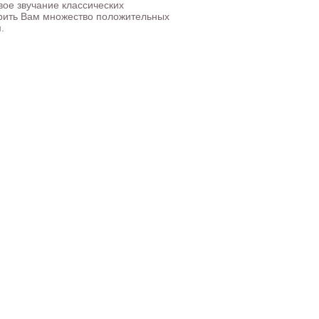
ое звучание классических
арить Вам множество положительных
.