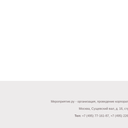
Мероприятие.ру - организация, проведение корпор
Москва, Сущевский вал, д. 16, стр
Тел:
+7 (495) 77-161-87, +7 (495) 22