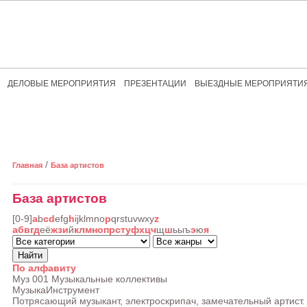
ДЕЛОВЫЕ МЕРОПРИЯТИЯ
ПРЕЗЕНТАЦИИ
ВЫЕЗДНЫЕ МЕРОПРИЯТИ
/
Главная
База артистов
База артистов
[0-9]
a
b
c
d
e
f
g
h
i
j
k
l
m
n
o
p
q
r
s
t
u
v
w
x
y
z
а
б
в
г
д
е
ё
ж
з
и
й
к
л
м
н
о
п
р
с
т
у
ф
х
ц
ч
щ
ш
ь
ы
ъ
э
ю
я
По алфавиту
Муз 001
Музыкальные коллективы
Музыка
Инструмент
Потрясающий музыкант, электроскрипач, замечательный артист