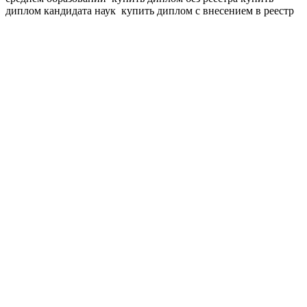
диплом кандидата наук
купить диплом с внесением в реестр